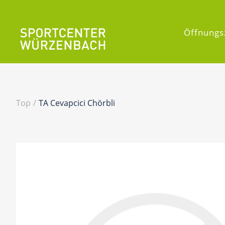
Öffnungs
Top
/
TA Cevapcici Chörbli